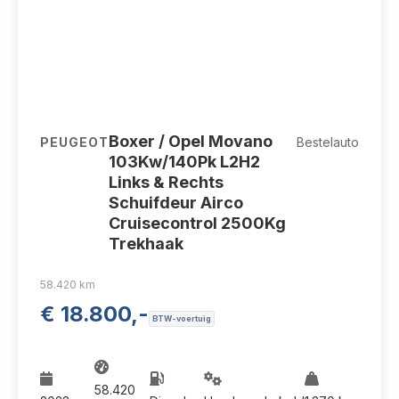
V-80-PXF
Boxer / Opel Movano
PEUGEOT
Bestelauto
103Kw/140Pk L2H2
Links & Rechts
Schuifdeur Airco
Cruisecontrol 2500Kg
Trekhaak
58.420 km
€ 18.800,-
BTW-voertuig
58.420