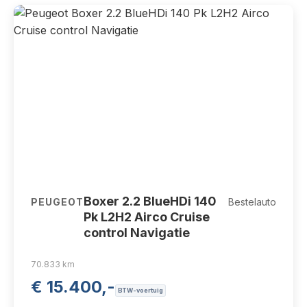
V-18-LDL
Boxer 2.2 BlueHDi 140
PEUGEOT
Bestelauto
Pk L2H2 Airco Cruise
control Navigatie
70.833 km
€ 15.400,-
BTW-voertuig