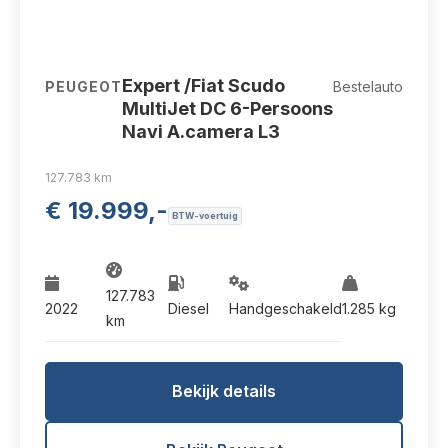
V-88-NVH
Expert /Fiat Scudo
PEUGEOT
Bestelauto
MultiJet DC 6-Persoons
Navi A.camera L3
127.783 km
€ 19.999,-
BTW-voertuig
127.783
2022
Diesel
Handgeschakeld
1.285 kg
km
Bekijk details