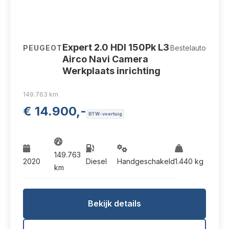
V-38-LKB
Expert 2.0 HDI 150Pk L3
PEUGEOT
Bestelauto
Airco Navi Camera
Werkplaats inrichting
149.763 km
€ 14.900,-
BTW-voertuig
149.763
2020
Diesel
Handgeschakeld
1.440 kg
km
Bekijk details