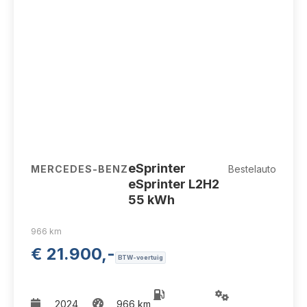
eSprinter
MERCEDES-BENZ
Bestelauto
eSprinter L2H2
55 kWh
966 km
€ 21.900,-
BTW-voertuig
2024
966 km