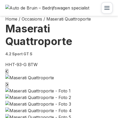
Skip
to
Menu
content
Home
/
Occasions
/
Maserati Quattroporte
Maserati
Quattroporte
4.2 Sport GT S
HHT-93-G
BTW