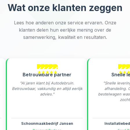
Wat onze klanten zeggen
Lees hoe anderen onze service ervaren. Onze
klanten delen hun eerlijke mening over de
samenwerking, kwaliteit en resultaten.
Betrouwbare partner
Snelle leve
"Al jaren klant bij Autodebruin.
"Snelle levering e
Betrouwbaar, vakkundig en altijd eerlijk
afhandeling. Onz
advies."
bestelwagen was pr
zochten.
Schoonmaakbedrijf Jansen
Installatiebedrijf